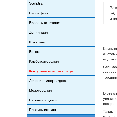
Sculptra
Важ
Биолифтинг
губ
и н
Биоревитализация
Депиляция
Шугаринг
Комплек
Ботокс
анатоми
подтяги
Карбокситерапия
Стоимос
Контурная пластика лица
состава
терапии
Лечение гипергидроза
Мезотерапия
В резул
увлажне
Пилинги и детокс
возвращ
Плазмолифтинг
Таким о
но и пр