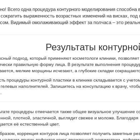
но! Всего одна процедура контурного моделирования способна 
, сократить выраженность возрастных изменений на висках, под
осом. Видимый омолаживающий эффект за полчаса – это реальн
Результаты контурно
сный подход, который применяют косметологи клиники, позволяет
чески правильную форму лица. В результате выполнения процедур
вается, мелкие морщины исчезают, а глубокие складки сокращаютс
ть процедуры контурной пластики в клинике складывается с учето
 гелевых наполнителей. Запишитесь на консультацию к врачу, чтоб
.
ьтате процедуры отмечается также общее визуальное улучшение со
нной, плотной, эластичной, выглядит свежее и моложе. Благодаря
ается её естественный цвет.
бразом, коррекция контуров лица позволяет получить заметные рез
и наличии других дефектов кожи: врожденной асимметрии, деформа