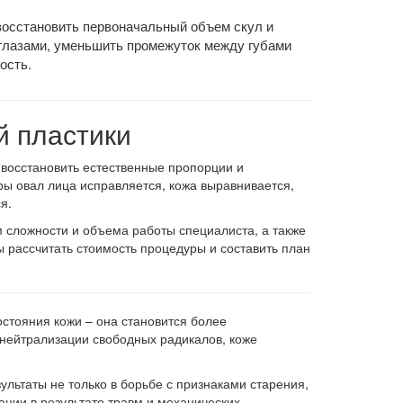
восстановить первоначальный объем скул и
 глазами, уменьшить промежуток между губами
ость.
й пластики
 восстановить естественные пропорции и
ы овал лица исправляется, кожа выравнивается,
я.
м сложности и объема работы специалиста, а также
ы рассчитать стоимость процедуры и составить план
стояния кожи – она становится более
 нейтрализации свободных радикалов, коже
ультаты не только в борьбе с признаками старения,
ции в результате травм и механических