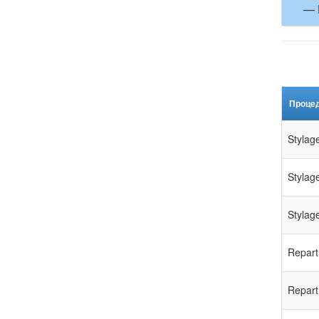
— 
Проце
Stylag
Stylag
Stylag
Repart
Repart