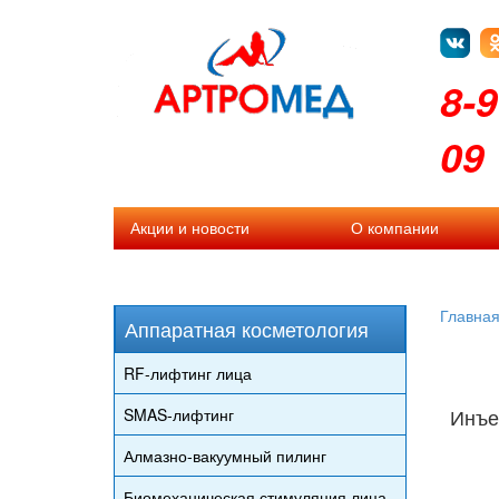
8-9
09
Акции и новости
О компании
Главна
Аппаратная косметология
RF-лифтинг лица
Инъе
SMAS-лифтинг
Алмазно-вакуумный пилинг
Биомеханическая стимуляция лица