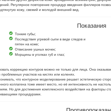
ений. Регулярное повторение процедур введения филлеров позвол
одтянутую кожу, свежий и молодой внешний вид.
Показания
Тонкие губы;
Последствия угревой сыпи в виде следов и
пятен на коже;
Отвисание ушных мочек;
Морщины в уголках губ и глаз;
овать коррекцию контуров можно не только для лица. Она оказывае
 проблемных участков на кистях или коленях.
онимать, что контурное моделирование решает эстетическую стор
нного коллагена тоже имеет место, но её интенсивность не настол
иям. Но для достижения комплексного воздействия на факторы ста
ивающими процедурами.
Противопоказан