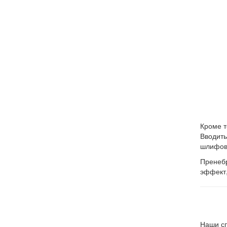
Кроме т
Вводить
шлифовк
Пренебр
эффект,
Наши сп