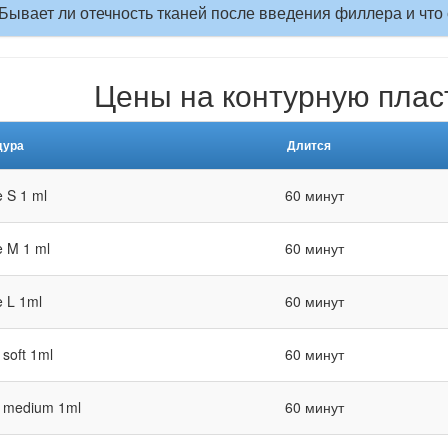
Бывает ли отечность тканей после введения филлера и что 
Цены на контурную плас
дура
Длится
e S 1 ml
60 минут
e M 1 ml
60 минут
e L 1ml
60 минут
 soft 1ml
60 минут
 medium 1ml
60 минут