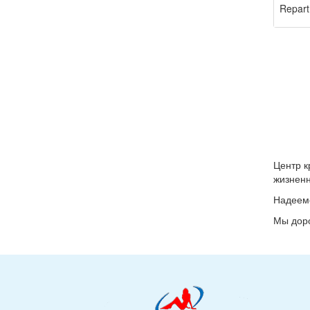
Repart
Центр к
жизненн
Надеемс
Мы доро