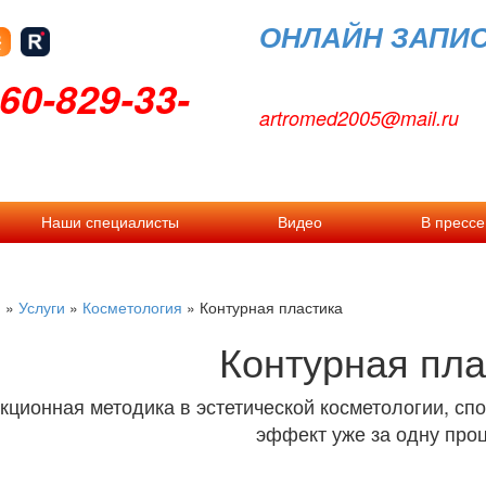
ОНЛАЙН ЗАПИ
60-829-33-
artromed2005@mail.ru
Наши специалисты
Видео
В прессе
я
»
Услуги
»
Косметология
»
Контурная пластика
Контурная пла
кционная методика в эстетической косметологии, с
эффект уже за одну про