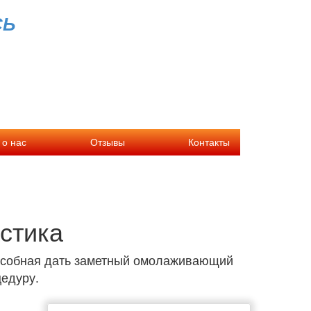
СЬ
 о нас
Отзывы
Контакты
стика
пособная дать заметный омолаживающий
цедуру.