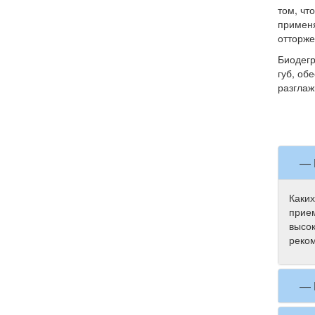
том, чт
применя
отторже
Биодегр
губ, об
разглаж
— 
Каких
прием
высок
реком
— 